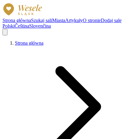
Strona główna
Szukaj sali
Miasta
Artykuły
O stronie
Dodaj salę
Polski
Čeština
Slovenčina
Strona główna