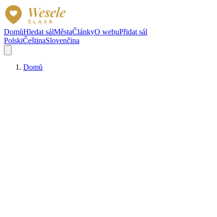
Domů
Hledat sál
Města
Články
O webu
Přidat sál
Polski
Čeština
Slovenčina
Domů