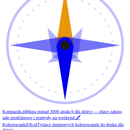
Kompasik.pl
Mapa ponad 3000 atrakcji dla dzieci — place zabaw,
sale urodzinowe i pomysły na weekend.
🖍️
KolorowankiOli.pl
Tysiące darmowych kolorowanek do druku dla
dzieci.