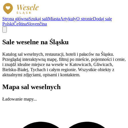
Strona główna
Szukaj sali
Miasta
Artykuły
O stronie
Dodaj salę
Polski
Čeština
Slovenčina
Sale weselne na Śląsku
Katalog sal weselnych, restauracji, hoteli i pałaców na Śląsku.
Przeglądaj interaktywną mapę, filtruj po mieście, pojemności i cenie,
i znajdź idealne miejsce na wesele w Katowicach, Gliwicach,
Bielsku-Białej, Tychach i całym regionie. Wszystkie obiekty z
aktualnymi zdjęciami, opisami i kontaktem.
Mapa sal weselnych
Ładowanie mapy...