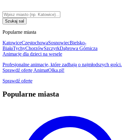
Szukaj sal
Popularne miasta
Katowice
Częstochowa
Sosnowiec
Bielsko-
Biała
Tychy
Chorzów
Szczyrk
Dąbrowa Górnicza
Animacje dla dzieci na wesele
Profesjonalne animacje, które zadbają o najmłodszych gości.
Sprawdź ofertę AnimatOlka.pl!
Sprawdź ofertę
Popularne miasta