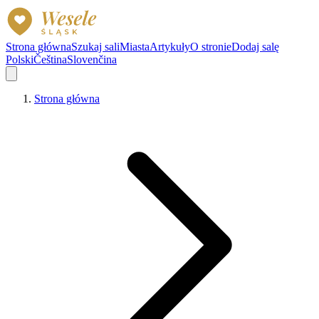
Strona główna
Szukaj sali
Miasta
Artykuły
O stronie
Dodaj salę
Polski
Čeština
Slovenčina
Strona główna