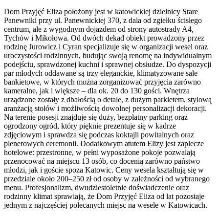
Dom Przyjęć Eliza położony jest w katowickiej dzielnicy Stare
Panewniki przy ul. Panewnickiej 370, z dala od zgiełku ścisłego
centrum, ale z wygodnym dojazdem od strony autostrady A4,
Tychów i Mikołowa. Od dwóch dekad obiekt prowadzony przez
rodzinę Jurowicz i Cyran specjalizuje się w organizacji wesel oraz
uroczystości rodzinnych, budując swoją renomę na indywidualnym
podejściu, sprawdzonej kuchni i sprawnej obsłudze. Do dyspozycji
par młodych oddawane są trzy eleganckie, klimatyzowane sale
bankietowe, w których można zorganizować przyjęcia zarówno
kameralne, jak i większe – dla ok. 20 do 130 gości. Wnętrza
urządzone zostały z dbałością o detale, z dużym parkietem, stylową
aranżacją stołów i możliwością dowolnej personalizacji dekoracji.
Na terenie posesji znajduje się duży, bezpłatny parking oraz
ogrodzony ogród, który pięknie prezentuje się w kadrze
zdjęciowym i sprawdza się podczas koktajli powitalnych oraz
plenerowych ceremonii. Dodatkowym atutem Elizy jest zaplecze
hotelowe: przestronne, w pełni wyposażone pokoje pozwalają
przenocować na miejscu 13 osób, co docenią zarówno państwo
młodzi, jak i goście spoza Katowic. Ceny wesela kształtują się w
przedziale około 200–250 zł od osoby w zależności od wybranego
menu. Profesjonalizm, dwudziestoletnie doświadczenie oraz
rodzinny klimat sprawiają, że Dom Przyjęć Eliza od lat pozostaje
jednym z najczęściej polecanych miejsc na wesele w Katowicach.