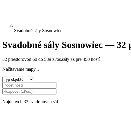
Svadobné sály Sosnowiec
Svadobné sály Sosnowiec — 32 p
32 priestorov
od 60 do 539 zł/os.
sály až pre 450 hostí
Načítavanie mapy...
Nájdených 32 svadobných sál