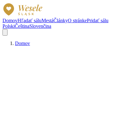
Domov
Hľadať sálu
Mestá
Články
O stránke
Pridať sálu
Polski
Čeština
Slovenčina
Domov