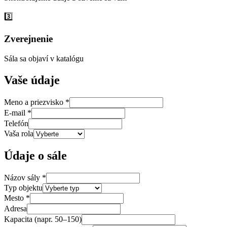
3️⃣
Zverejnenie
Sála sa objaví v katalógu
Vaše údaje
Meno a priezvisko *
E-mail *
Telefón
Vaša rola
Údaje o sále
Názov sály *
Typ objektu
Mesto *
Adresa
Kapacita (napr. 50–150)