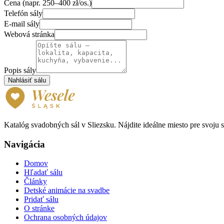
Cena (napr. 250–400 zł/os.)
Telefón sály
E-mail sály
Webová stránka
Popis sály
Nahlásiť sálu
Katalóg svadobných sál v Sliezsku. Nájdite ideálne miesto pre svoju
Navigácia
Domov
Hľadať sálu
Články
Detské animácie na svadbe
Pridať sálu
O stránke
Ochrana osobných údajov