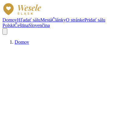
Domov
Hľadať sálu
Mestá
Články
O stránke
Pridať sálu
Polski
Čeština
Slovenčina
Domov