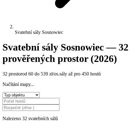
Svatební sály Sosnowiec
Svatební sály Sosnowiec — 32
prověřených prostor (2026)
32 prostor
od 60 do 539 zł/os.
sály až pro 450 hostů
Načítání mapy...
Nalezeno 32 svatebních sálů