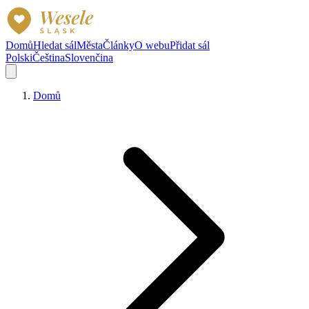
Domů
Hledat sál
Města
Články
O webu
Přidat sál
Polski
Čeština
Slovenčina
Domů