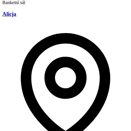
Banketní sál
Alicja