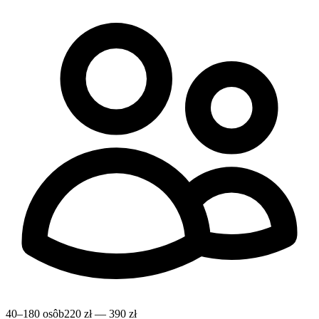
40–180 osôb
220 zł — 390 zł