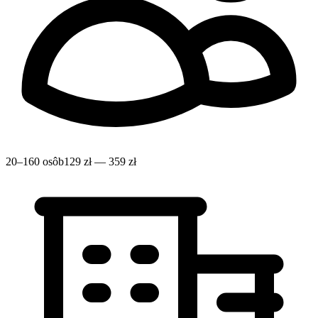
20–160 osôb
129 zł — 359 zł