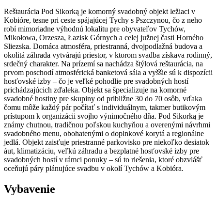
Reštaurácia Pod Sikorką je komorný svadobný objekt ležiaci v
Kobióre, tesne pri ceste spájajúcej Tychy s Pszczynou, čo z neho
robí mimoriadne výhodnú lokalitu pre obyvateľov Tychów,
Mikołowa, Orzesza, Łazisk Górnych a celej južnej časti Horného
Sliezska. Domáca atmosféra, priestranná, dvojpodlažná budova a
okolitá záhrada vytvárajú priestor, v ktorom svadba získava rodinný,
srdečný charakter. Na prízemí sa nachádza štýlová reštaurácia, na
prvom poschodí atmosférická banketová sála a vyššie sú k dispozícii
hosťovské izby – čo je veľké pohodlie pre svadobných hostí
prichádzajúcich zďaleka. Objekt sa špecializuje na komorné
svadobné hostiny pre skupiny od približne 30 do 70 osôb, vďaka
čomu môže každý pár počítať s individuálnym, takmer butikovým
prístupom k organizácii svojho výnimočného dňa. Pod Sikorką je
známy chutnou, tradičnou poľskou kuchyňou a overenými návrhmi
svadobného menu, obohatenými o doplnkové korytá a regionálne
jedlá. Objekt zaisťuje priestranné parkovisko pre niekoľko desiatok
áut, klimatizáciu, veľkú záhradu a bezplatné hosťovské izby pre
svadobných hostí v rámci ponuky – sú to riešenia, ktoré obzvlášť
oceňujú páry plánujúce svadbu v okolí Tychów a Kobióra.
Vybavenie