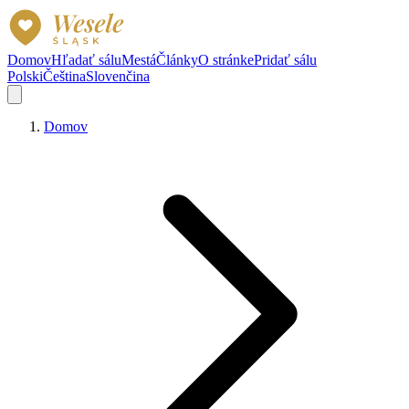
Domov
Hľadať sálu
Mestá
Články
O stránke
Pridať sálu
Polski
Čeština
Slovenčina
Domov