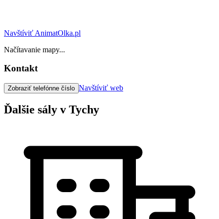
Navštíviť AnimatOlka.pl
Načítavanie mapy...
Kontakt
Navštíviť web
Zobraziť telefónne číslo
Ďalšie sály v Tychy