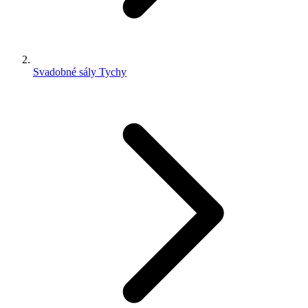
Svadobné sály Tychy