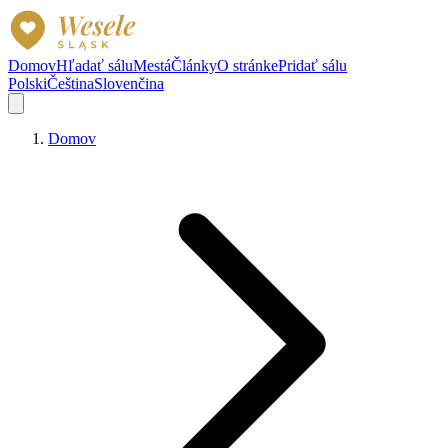
Domov
Hľadať sálu
Mestá
Články
O stránke
Pridať sálu
Polski
Čeština
Slovenčina
Domov