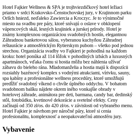
Hotel Fajkier Wellness & SPA je trojhviezdičkový hotel ležiaci
priamo v srdci Krakovsko-Čenstochovskej jury, v Krajinnom parku
Orlích hniezd, neďaleko Zawiercia a Kroczyc. Je to výnimočné
miesto na svadbu pre páry, ktoré snívajú o oslave v obklopení
vápencových skál, lesných krajiniek a jurskej prírody. Hotel je
známy komplexnou organizáciou svadobných hostín, elegantnou
Záhradnou banketovou sálou, vyberanou kuchyňou Záhradnej
reštaurácie a atmosférickým Rytierskym pubom – všetko pod jednou
strechou. Organizácia svadby vo Fajkieri je pohodlná na každom
kroku: hotel ponúka až 114 lôžok v pohodlných izbách a luxusných
apartmánoch, vďaka čomu si hostia môžu bez náhlenia užívať
zábavu do bieleho rána. Mladomanželia a hostia majú k dispozícii
rozsiahly bazénový komplex s vodnými atrakciami, vírivku, sauny,
spa kabíny a profesionálne wellness procedúry, ktoré umožňujú
predĺžiť svadobný víkend o chvíle úplného oddychu. V bohatom
svadobnom balíku nájdete okrem iného vonkajšie obrady v
hotelovej záhrade, animátora pre deti, barmana, candy bar, dedinský
stôl, fotobúdku, kvetinové dekorácie a svetelné efekty. Ceny
začínajú od 350 zł/os. do 420 zł/os. v závislosti od vybraného menu.
Hotel Fajkier je návrhom pre náročné páry, ktoré si cenia
profesionalitu, komplexnosť a neopakovateľnú atmosféru jury.
Vybavenie