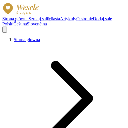
Strona główna
Szukaj sali
Miasta
Artykuły
O stronie
Dodaj salę
Polski
Čeština
Slovenčina
Strona główna