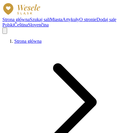
Strona główna
Szukaj sali
Miasta
Artykuły
O stronie
Dodaj salę
Polski
Čeština
Slovenčina
Strona główna