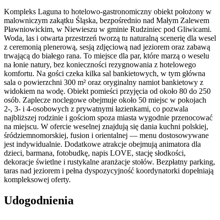
Kompleks Laguna to hotelowo-gastronomiczny obiekt położony w
malowniczym zakątku Śląska, bezpośrednio nad Małym Zalewem
Pławniowickim, w Niewieszu w gminie Rudziniec pod Gliwicami.
Woda, las i otwarta przestrzeń tworzą tu naturalną scenerię dla wesel
z ceremonią plenerową, sesją zdjęciową nad jeziorem oraz zabawą
trwającą do białego rana. To miejsce dla par, które marzą o weselu
na łonie natury, bez konieczności rezygnowania z hotelowego
komfortu. Na gości czeka kilka sal bankietowych, w tym główna
sala o powierzchni 300 m² oraz oryginalny namiot bankietowy z
widokiem na wodę. Obiekt pomieści przyjęcia od około 80 do 250
osób. Zaplecze noclegowe obejmuje około 50 miejsc w pokojach
2-, 3- i 4-osobowych z prywatnymi łazienkami, co pozwala
najbliższej rodzinie i gościom spoza miasta wygodnie przenocować
na miejscu. W ofercie weselnej znajdują się dania kuchni polskiej,
śródziemnomorskiej, fusion i orientalnej — menu dostosowywane
jest indywidualnie. Dodatkowe atrakcje obejmują animatora dla
dzieci, barmana, fotobudkę, napis LOVE, stację słodkości,
dekoracje świetlne i rustykalne aranżacje stołów. Bezpłatny parking,
taras nad jeziorem i pełna dyspozycyjność koordynatorki dopełniają
kompleksowej oferty.
Udogodnienia