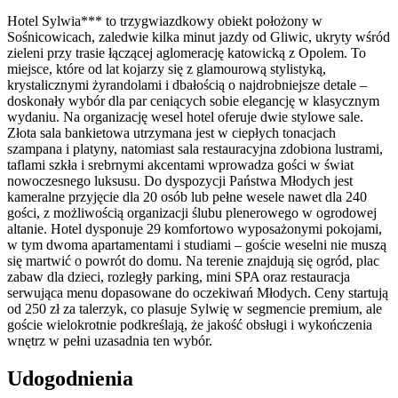
Hotel Sylwia*** to trzygwiazdkowy obiekt położony w
Sośnicowicach, zaledwie kilka minut jazdy od Gliwic, ukryty wśród
zieleni przy trasie łączącej aglomerację katowicką z Opolem. To
miejsce, które od lat kojarzy się z glamourową stylistyką,
krystalicznymi żyrandolami i dbałością o najdrobniejsze detale –
doskonały wybór dla par ceniących sobie elegancję w klasycznym
wydaniu. Na organizację wesel hotel oferuje dwie stylowe sale.
Złota sala bankietowa utrzymana jest w ciepłych tonacjach
szampana i platyny, natomiast sala restauracyjna zdobiona lustrami,
taflami szkła i srebrnymi akcentami wprowadza gości w świat
nowoczesnego luksusu. Do dyspozycji Państwa Młodych jest
kameralne przyjęcie dla 20 osób lub pełne wesele nawet dla 240
gości, z możliwością organizacji ślubu plenerowego w ogrodowej
altanie. Hotel dysponuje 29 komfortowo wyposażonymi pokojami,
w tym dwoma apartamentami i studiami – goście weselni nie muszą
się martwić o powrót do domu. Na terenie znajdują się ogród, plac
zabaw dla dzieci, rozległy parking, mini SPA oraz restauracja
serwująca menu dopasowane do oczekiwań Młodych. Ceny startują
od 250 zł za talerzyk, co plasuje Sylwię w segmencie premium, ale
goście wielokrotnie podkreślają, że jakość obsługi i wykończenia
wnętrz w pełni uzasadnia ten wybór.
Udogodnienia