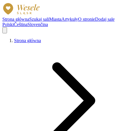
Strona główna
Szukaj sali
Miasta
Artykuły
O stronie
Dodaj salę
Polski
Čeština
Slovenčina
Strona główna