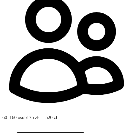
60–160 osob
175 zł — 520 zł