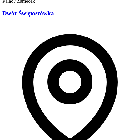
Palác / Zámeček
Dwór Świętoszówka