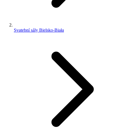
Svatební sály Bielsko-Biała