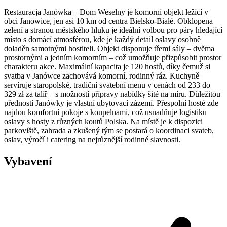
Restauracja Janówka – Dom Weselny je komorní objekt ležící v
obci Janowice, jen asi 10 km od centra Bielsko-Białé. Obklopena
zelení a stranou městského hluku je ideální volbou pro páry hledající
místo s domácí atmosférou, kde je každý detail oslavy osobně
doladěn samotnými hostiteli. Objekt disponuje třemi sály – dvěma
prostornými a jedním komorním – což umožňuje přizpůsobit prostor
charakteru akce. Maximální kapacita je 120 hostů, díky čemuž si
svatba v Janówce zachovává komorní, rodinný ráz. Kuchyně
servíruje staropolské, tradiční svatební menu v cenách od 233 do
329 zł za talíř – s možností přípravy nabídky šité na míru. Důležitou
předností Janówky je vlastní ubytovací zázemí. Přespolní hosté zde
najdou komfortní pokoje s koupelnami, což usnadňuje logistiku
oslavy s hosty z různých koutů Polska. Na místě je k dispozici
parkoviště, zahrada a zkušený tým se postará o koordinaci svateb,
oslav, výročí i catering na nejrůznější rodinné slavnosti.
Vybavení