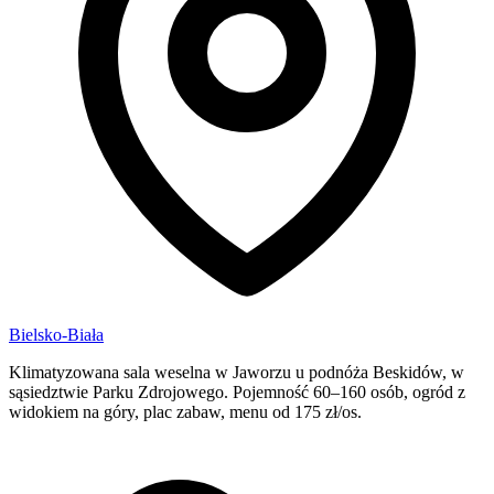
Bielsko-Biała
Klimatyzowana sala weselna w Jaworzu u podnóża Beskidów, w
sąsiedztwie Parku Zdrojowego. Pojemność 60–160 osób, ogród z
widokiem na góry, plac zabaw, menu od 175 zł/os.