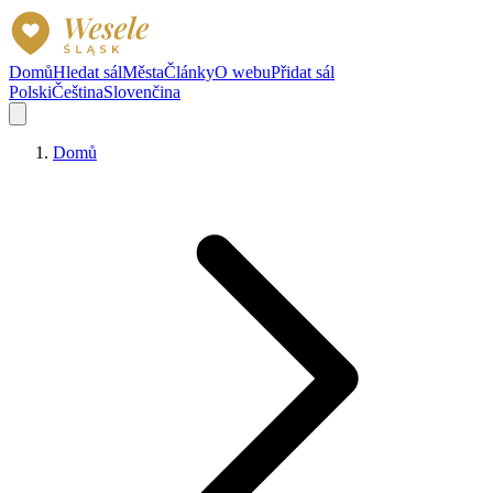
Domů
Hledat sál
Města
Články
O webu
Přidat sál
Polski
Čeština
Slovenčina
Domů