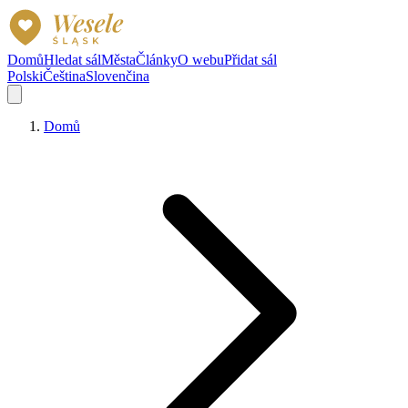
Domů
Hledat sál
Města
Články
O webu
Přidat sál
Polski
Čeština
Slovenčina
Domů