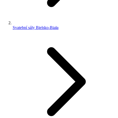
Svatební sály Bielsko-Biała