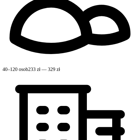
40–120 osob
233 zł — 329 zł