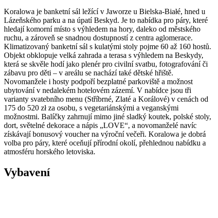
Koralowa je banketní sál ležící v Jaworze u Bielska-Białé, hned u
Lázeňského parku a na úpatí Beskyd. Je to nabídka pro páry, které
hledají komorní místo s výhledem na hory, daleko od městského
ruchu, a zároveň se snadnou dostupností z centra aglomerace.
Klimatizovaný banketní sál s kulatými stoly pojme 60 až 160 hostů.
Objekt obklopuje velká zahrada a terasa s výhledem na Beskydy,
která se skvěle hodí jako plenér pro civilní svatbu, fotografování či
zábavu pro děti – v areálu se nachází také dětské hřiště.
Novomanžele i hosty podpoří bezplatné parkoviště a možnost
ubytování v nedalekém hotelovém zázemí. V nabídce jsou tři
varianty svatebního menu (Stříbrné, Zlaté a Korálové) v cenách od
175 do 520 zł za osobu, s vegetariánskými a veganskými
možnostmi. Balíčky zahrnují mimo jiné sladký koutek, polské stoly,
dort, světelné dekorace a nápis „LOVE“, a novomanželé navíc
získávají bonusový voucher na výroční večeři. Koralowa je dobrá
volba pro páry, které oceňují přírodní okolí, přehlednou nabídku a
atmosféru horského letoviska.
Vybavení