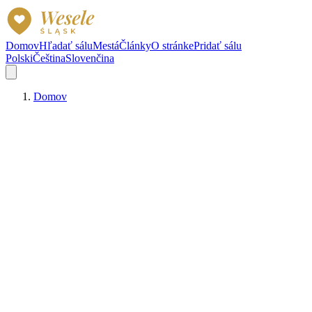
Domov
Hľadať sálu
Mestá
Články
O stránke
Pridať sálu
Polski
Čeština
Slovenčina
Domov