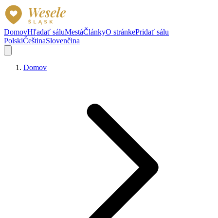
Domov
Hľadať sálu
Mestá
Články
O stránke
Pridať sálu
Polski
Čeština
Slovenčina
Domov