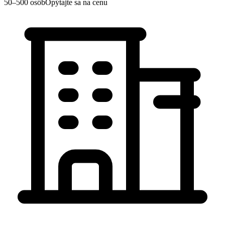
50–500 osôb
Opýtajte sa na cenu