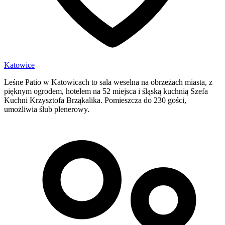
Katowice
Leśne Patio w Katowicach to sala weselna na obrzeżach miasta, z
pięknym ogrodem, hotelem na 52 miejsca i śląską kuchnią Szefa
Kuchni Krzysztofa Brząkalika. Pomieszcza do 230 gości,
umożliwia ślub plenerowy.