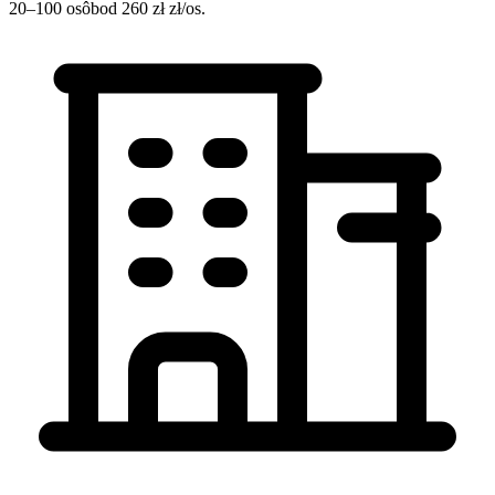
20–100 osôb
od 260 zł zł/os.