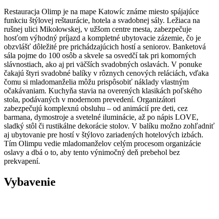
Restauracja Olimp je na mape Katowíc známe miesto spájajúce
funkciu štýlovej reštaurácie, hotela a svadobnej sály. Ležiaca na
rušnej ulici Mikołowskej, v užšom centre mesta, zabezpečuje
hosťom výhodný príjazd a kompletné ubytovacie zázemie, čo je
obzvlášť dôležité pre prichádzajúcich hostí a seniorov. Banketová
sála pojme do 100 osôb a skvele sa osvedčí tak pri komorných
slávnostiach, ako aj pri väčších svadobných oslavách. V ponuke
čakajú štyri svadobné balíky v rôznych cenových reláciách, vďaka
čomu si mladomanželia môžu prispôsobiť náklady vlastným
očakávaniam. Kuchyňa stavia na overených klasikách poľského
stola, podávaných v modernom prevedení. Organizátori
zabezpečujú komplexnú obsluhu – od animácií pre deti, cez
barmana, dymostroje a svetelné iluminácie, až po nápis LOVE,
sladký stôl či rustikálne dekorácie stolov. V balíku možno zohľadniť
aj ubytovanie pre hostí v štýlovo zariadených hotelových izbách.
Tím Olimpu vedie mladomanželov celým procesom organizácie
oslavy a dbá o to, aby tento výnimočný deň prebehol bez
prekvapení.
Vybavenie