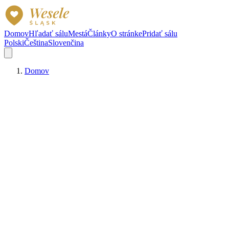
Domov
Hľadať sálu
Mestá
Články
O stránke
Pridať sálu
Polski
Čeština
Slovenčina
Domov