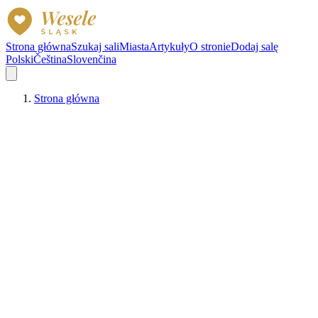
Strona główna
Szukaj sali
Miasta
Artykuły
O stronie
Dodaj salę
Polski
Čeština
Slovenčina
Strona główna