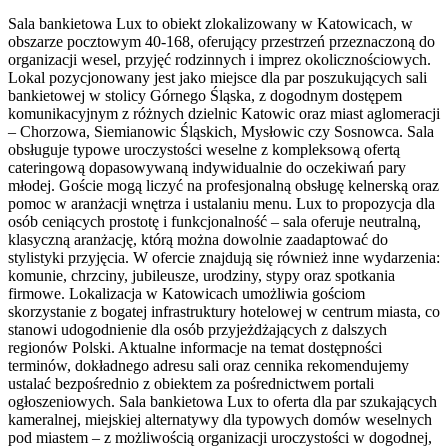
Sala bankietowa Lux to obiekt zlokalizowany w Katowicach, w
obszarze pocztowym 40-168, oferujący przestrzeń przeznaczoną do
organizacji wesel, przyjęć rodzinnych i imprez okolicznościowych.
Lokal pozycjonowany jest jako miejsce dla par poszukujących sali
bankietowej w stolicy Górnego Śląska, z dogodnym dostępem
komunikacyjnym z różnych dzielnic Katowic oraz miast aglomeracji
– Chorzowa, Siemianowic Śląskich, Mysłowic czy Sosnowca. Sala
obsługuje typowe uroczystości weselne z kompleksową ofertą
cateringową dopasowywaną indywidualnie do oczekiwań pary
młodej. Goście mogą liczyć na profesjonalną obsługę kelnerską oraz
pomoc w aranżacji wnętrza i ustalaniu menu. Lux to propozycja dla
osób ceniących prostotę i funkcjonalność – sala oferuje neutralną,
klasyczną aranżację, którą można dowolnie zaadaptować do
stylistyki przyjęcia. W ofercie znajdują się również inne wydarzenia:
komunie, chrzciny, jubileusze, urodziny, stypy oraz spotkania
firmowe. Lokalizacja w Katowicach umożliwia gościom
skorzystanie z bogatej infrastruktury hotelowej w centrum miasta, co
stanowi udogodnienie dla osób przyjeżdżających z dalszych
regionów Polski. Aktualne informacje na temat dostępności
terminów, dokładnego adresu sali oraz cennika rekomendujemy
ustalać bezpośrednio z obiektem za pośrednictwem portali
ogłoszeniowych. Sala bankietowa Lux to oferta dla par szukających
kameralnej, miejskiej alternatywy dla typowych domów weselnych
pod miastem – z możliwością organizacji uroczystości w dogodnej,