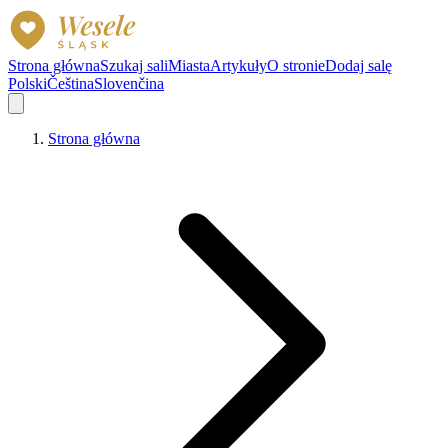
Strona główna
Szukaj sali
Miasta
Artykuły
O stronie
Dodaj salę
Polski
Čeština
Slovenčina
Strona główna