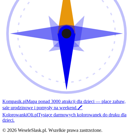
Kompasik.pl
Mapa ponad 3000 atrakcji dla dzieci — place zabaw,
sale urodzinowe i pomysły na weekend.
🖍️
KolorowankiOli.pl
Tysiące darmowych kolorowanek do druku dla
dzieci.
©
2026
WeseleSlask.pl
.
Wszelkie prawa zastrzeżone.