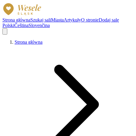
Strona główna
Szukaj sali
Miasta
Artykuły
O stronie
Dodaj salę
Polski
Čeština
Slovenčina
Strona główna