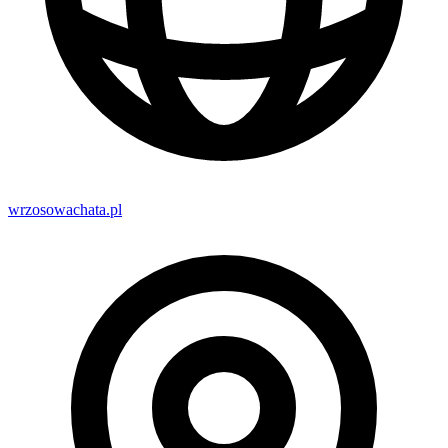
wrzosowachata.pl