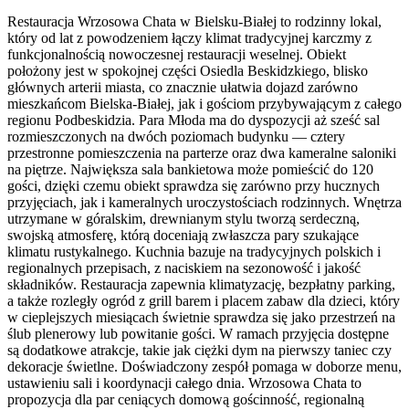
Restauracja Wrzosowa Chata w Bielsku-Białej to rodzinny lokal,
który od lat z powodzeniem łączy klimat tradycyjnej karczmy z
funkcjonalnością nowoczesnej restauracji weselnej. Obiekt
położony jest w spokojnej części Osiedla Beskidzkiego, blisko
głównych arterii miasta, co znacznie ułatwia dojazd zarówno
mieszkańcom Bielska-Białej, jak i gościom przybywającym z całego
regionu Podbeskidzia. Para Młoda ma do dyspozycji aż sześć sal
rozmieszczonych na dwóch poziomach budynku — cztery
przestronne pomieszczenia na parterze oraz dwa kameralne saloniki
na piętrze. Największa sala bankietowa może pomieścić do 120
gości, dzięki czemu obiekt sprawdza się zarówno przy hucznych
przyjęciach, jak i kameralnych uroczystościach rodzinnych. Wnętrza
utrzymane w góralskim, drewnianym stylu tworzą serdeczną,
swojską atmosferę, którą doceniają zwłaszcza pary szukające
klimatu rustykalnego. Kuchnia bazuje na tradycyjnych polskich i
regionalnych przepisach, z naciskiem na sezonowość i jakość
składników. Restauracja zapewnia klimatyzację, bezpłatny parking,
a także rozległy ogród z grill barem i placem zabaw dla dzieci, który
w cieplejszych miesiącach świetnie sprawdza się jako przestrzeń na
ślub plenerowy lub powitanie gości. W ramach przyjęcia dostępne
są dodatkowe atrakcje, takie jak ciężki dym na pierwszy taniec czy
dekoracje świetlne. Doświadczony zespół pomaga w doborze menu,
ustawieniu sali i koordynacji całego dnia. Wrzosowa Chata to
propozycja dla par ceniących domową gościnność, regionalną