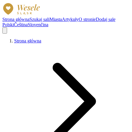
Strona główna
Szukaj sali
Miasta
Artykuły
O stronie
Dodaj salę
Polski
Čeština
Slovenčina
Strona główna