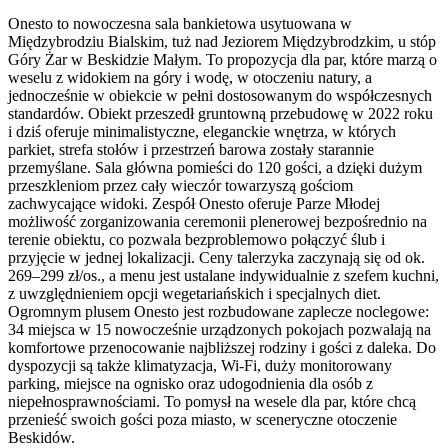
Onesto to nowoczesna sala bankietowa usytuowana w
Międzybrodziu Bialskim, tuż nad Jeziorem Międzybrodzkim, u stóp
Góry Żar w Beskidzie Małym. To propozycja dla par, które marzą o
weselu z widokiem na góry i wodę, w otoczeniu natury, a
jednocześnie w obiekcie w pełni dostosowanym do współczesnych
standardów. Obiekt przeszedł gruntowną przebudowę w 2022 roku
i dziś oferuje minimalistyczne, eleganckie wnętrza, w których
parkiet, strefa stołów i przestrzeń barowa zostały starannie
przemyślane. Sala główna pomieści do 120 gości, a dzięki dużym
przeszkleniom przez cały wieczór towarzyszą gościom
zachwycające widoki. Zespół Onesto oferuje Parze Młodej
możliwość zorganizowania ceremonii plenerowej bezpośrednio na
terenie obiektu, co pozwala bezproblemowo połączyć ślub i
przyjęcie w jednej lokalizacji. Ceny talerzyka zaczynają się od ok.
269–299 zł/os., a menu jest ustalane indywidualnie z szefem kuchni,
z uwzględnieniem opcji wegetariańskich i specjalnych diet.
Ogromnym plusem Onesto jest rozbudowane zaplecze noclegowe:
34 miejsca w 15 nowocześnie urządzonych pokojach pozwalają na
komfortowe przenocowanie najbliższej rodziny i gości z daleka. Do
dyspozycji są także klimatyzacja, Wi-Fi, duży monitorowany
parking, miejsce na ognisko oraz udogodnienia dla osób z
niepełnosprawnościami. To pomysł na wesele dla par, które chcą
przenieść swoich gości poza miasto, w sceneryczne otoczenie
Beskidów.