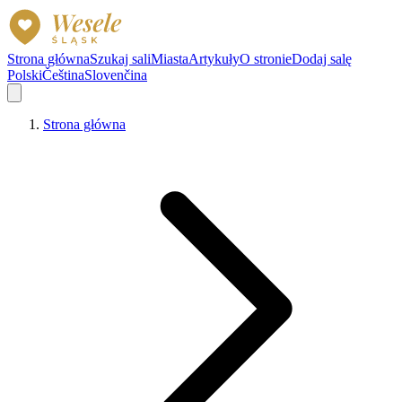
Strona główna
Szukaj sali
Miasta
Artykuły
O stronie
Dodaj salę
Polski
Čeština
Slovenčina
Strona główna