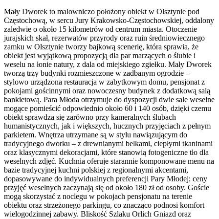
Mały Dworek to malowniczo położony obiekt w Olsztynie pod
Częstochową, w sercu Jury Krakowsko-Częstochowskiej, oddalony
zaledwie o około 15 kilometrów od centrum miasta. Otoczenie
jurajskich skał, rezerwatów przyrody oraz ruin średniowiecznego
zamku w Olsztynie tworzy bajkową scenerię, która sprawia, że
obiekt jest wyjątkową propozycją dla par marzących o ślubie i
weselu na łonie natury, z dala od miejskiego zgiełku. Mały Dworek
tworzą trzy budynki rozmieszczone w zadbanym ogrodzie –
stylowo urządzona restauracja w zabytkowym domu, pensjonat z
pokojami gościnnymi oraz nowoczesny budynek z dodatkową salą
bankietową. Para Młoda otrzymuje do dyspozycji dwie sale weselne
mogące pomieścić odpowiednio około 60 i 140 osób, dzięki czemu
obiekt sprawdza się zarówno przy kameralnych ślubach
humanistycznych, jak i większych, hucznych przyjęciach z pełnym
parkietem. Wnętrza utrzymane są w stylu nawiązującym do
tradycyjnego dworku – z drewnianymi belkami, ciepłymi tkaninami
oraz klasycznymi dekoracjami, które stanowią fotogeniczne tło dla
weselnych zdjęć. Kuchnia oferuje starannie komponowane menu na
bazie tradycyjnej kuchni polskiej z regionalnymi akcentami,
dopasowywane do indywidualnych preferencji Pary Młodej; ceny
przyjęć weselnych zaczynają się od około 180 zł od osoby. Goście
mogą skorzystać z noclegu w pokojach pensjonatu na terenie
obiektu oraz strzeżonego parkingu, co znacząco podnosi komfort
wielogodzinnej zabawy. Bliskość Szlaku Orlich Gniazd oraz