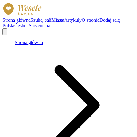
Strona główna
Szukaj sali
Miasta
Artykuły
O stronie
Dodaj salę
Polski
Čeština
Slovenčina
Strona główna