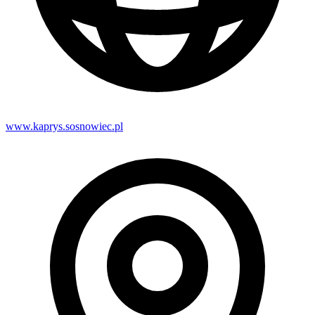
www.kaprys.sosnowiec.pl