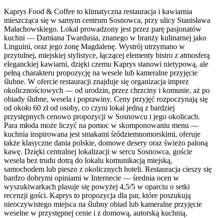
Kaprys Food & Coffee to klimatyczna restauracja i kawiarnia
mieszcząca się w samym centrum Sosnowca, przy ulicy Stanisława
Małachowskiego. Lokal prowadzony jest przez parę pasjonatów
kuchni — Damiana Twardusia, znanego w branży kulinarnej jako
Linguini, oraz jego żonę Magdalenę. Wystrój utrzymano w
przytulnej, miejskiej stylistyce, łączącej elementy bistro z atmosferą
eleganckiej kawiarni, dzięki czemu Kaprys stanowi nietypową, ale
pełną charakteru propozycję na wesele lub kameralne przyjęcie
ślubne. W ofercie restauracji znajduje się organizacja imprez
okolicznościowych — od urodzin, przez chrzciny i komunie, aż po
obiady ślubne, wesela i poprawiny. Ceny przyjęć rozpoczynają się
od około 60 zł od osoby, co czyni lokal jedną z bardziej
przystępnych cenowo propozycji w Sosnowcu i jego okolicach.
Para młoda może liczyć na pomoc w skomponowaniu menu —
kuchnia inspirowana jest smakami śródziemnomorskimi, oferuje
także klasyczne dania polskie, domowe desery oraz świeżo paloną
kawę. Dzięki centralnej lokalizacji w sercu Sosnowca, goście
wesela bez trudu dotrą do lokalu komunikacją miejską,
samochodem lub pieszo z okolicznych hoteli. Restauracja cieszy się
bardzo dobrymi opiniami w Internecie — średnia ocen w
wyszukiwarkach plasuje się powyżej 4,5/5 w oparciu o setki
recenzji gości. Kaprys to propozycja dla par, które poszukują
nieoczywistego miejsca na ślubny obiad lub kameralne przyjęcie
weselne w przystępnej cenie i z domową, autorską kuchnią.