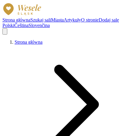
Strona główna
Szukaj sali
Miasta
Artykuły
O stronie
Dodaj salę
Polski
Čeština
Slovenčina
Strona główna