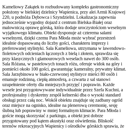
Kameliowy Zakątek to rozbudowany kompleks gastronomiczny
położony w bielskiej dzielnicy Wapienica, przy alei Armii Krajowej
220, u podnóża Dębowca i Szyndzielni. Lokalizacja zapewnia
jednocześnie wygodny dojazd z centrum Bielska-Białej oraz
malowniczą oprawę górską, która dodaje uroczystościom weselnym
wyjątkowego klimatu. Obiekt dysponuje aż czterema salami
weselnymi, dzięki czemu Para Młoda może wybrać przestrzeń
idealnie dopasowaną do liczby gości, charakteru imprezy i
preferowanej stylistyki. Sala Kameliowa, utrzymana w lawendowo-
fioletowych odcieniach łączonych z bielą i złotem, sprawdza się
przy klasycznych i glamourowych weselach nawet do 300 osób.
Sala Różana, w pastelowych tonach różu, oferuje widok na góry i
pomieści około 100 gości, gwarantując kameralny, prywatny klimat.
Sala Jarzębinowa w biało-czerwonej stylistyce mieści 80 osób i
emanuje rodzinną, ciepłą atmosferą, a czwarta z sal stanowi
uzupełnienie oferty dla mniejszych przyjęć i poprawin. Każde
wesele jest przygotowywane indywidualnie przez Szefa Kuchni, a
profesjonalny i dyskretny zespół kelnerski dba o wysoki standard
obsługi przez całą noc. Wokół obiektu znajduje się zadbany ogród
oraz miejsce na ognisko, idealne na plenerową ceremonię, sesję
ślubną lub poprawiny w mniej formalnym klimacie. Para Młoda i
goście mogą skorzystać z parkingu, a obiekt jest dobrze
przygotowany pod kątem akustyki oraz oświetlenia. Bliskość
terenów rekreacyjnych Wapienicy i ośrodków górskich sprawia, że