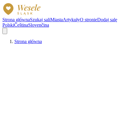
Strona główna
Szukaj sali
Miasta
Artykuły
O stronie
Dodaj salę
Polski
Čeština
Slovenčina
Strona główna