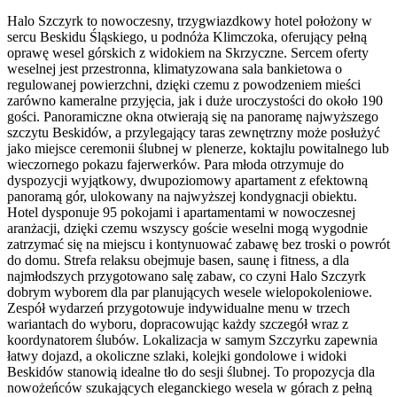
Halo Szczyrk to nowoczesny, trzygwiazdkowy hotel położony w
sercu Beskidu Śląskiego, u podnóża Klimczoka, oferujący pełną
oprawę wesel górskich z widokiem na Skrzyczne. Sercem oferty
weselnej jest przestronna, klimatyzowana sala bankietowa o
regulowanej powierzchni, dzięki czemu z powodzeniem mieści
zarówno kameralne przyjęcia, jak i duże uroczystości do około 190
gości. Panoramiczne okna otwierają się na panoramę najwyższego
szczytu Beskidów, a przylegający taras zewnętrzny może posłużyć
jako miejsce ceremonii ślubnej w plenerze, koktajlu powitalnego lub
wieczornego pokazu fajerwerków. Para młoda otrzymuje do
dyspozycji wyjątkowy, dwupoziomowy apartament z efektowną
panoramą gór, ulokowany na najwyższej kondygnacji obiektu.
Hotel dysponuje 95 pokojami i apartamentami w nowoczesnej
aranżacji, dzięki czemu wszyscy goście weselni mogą wygodnie
zatrzymać się na miejscu i kontynuować zabawę bez troski o powrót
do domu. Strefa relaksu obejmuje basen, saunę i fitness, a dla
najmłodszych przygotowano salę zabaw, co czyni Halo Szczyrk
dobrym wyborem dla par planujących wesele wielopokoleniowe.
Zespół wydarzeń przygotowuje indywidualne menu w trzech
wariantach do wyboru, dopracowując każdy szczegół wraz z
koordynatorem ślubów. Lokalizacja w samym Szczyrku zapewnia
łatwy dojazd, a okoliczne szlaki, kolejki gondolowe i widoki
Beskidów stanowią idealne tło do sesji ślubnej. To propozycja dla
nowożeńców szukających eleganckiego wesela w górach z pełną