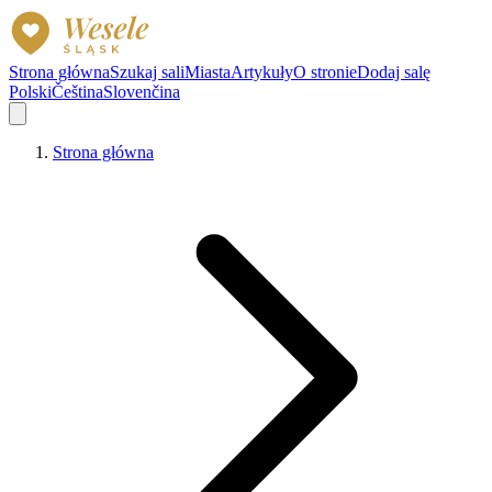
Strona główna
Szukaj sali
Miasta
Artykuły
O stronie
Dodaj salę
Polski
Čeština
Slovenčina
Strona główna