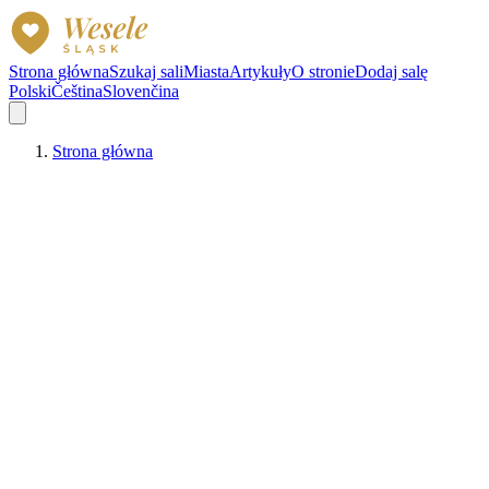
Strona główna
Szukaj sali
Miasta
Artykuły
O stronie
Dodaj salę
Polski
Čeština
Slovenčina
Strona główna