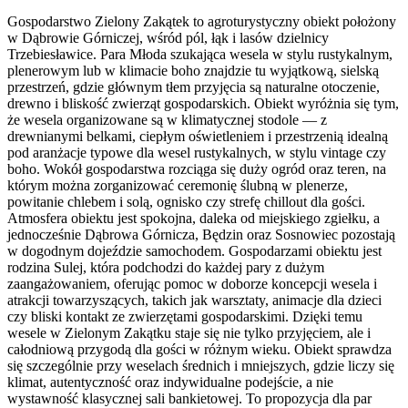
Gospodarstwo Zielony Zakątek to agroturystyczny obiekt położony
w Dąbrowie Górniczej, wśród pól, łąk i lasów dzielnicy
Trzebiesławice. Para Młoda szukająca wesela w stylu rustykalnym,
plenerowym lub w klimacie boho znajdzie tu wyjątkową, sielską
przestrzeń, gdzie głównym tłem przyjęcia są naturalne otoczenie,
drewno i bliskość zwierząt gospodarskich. Obiekt wyróżnia się tym,
że wesela organizowane są w klimatycznej stodole — z
drewnianymi belkami, ciepłym oświetleniem i przestrzenią idealną
pod aranżacje typowe dla wesel rustykalnych, w stylu vintage czy
boho. Wokół gospodarstwa rozciąga się duży ogród oraz teren, na
którym można zorganizować ceremonię ślubną w plenerze,
powitanie chlebem i solą, ognisko czy strefę chillout dla gości.
Atmosfera obiektu jest spokojna, daleka od miejskiego zgiełku, a
jednocześnie Dąbrowa Górnicza, Będzin oraz Sosnowiec pozostają
w dogodnym dojeździe samochodem. Gospodarzami obiektu jest
rodzina Sulej, która podchodzi do każdej pary z dużym
zaangażowaniem, oferując pomoc w doborze koncepcji wesela i
atrakcji towarzyszących, takich jak warsztaty, animacje dla dzieci
czy bliski kontakt ze zwierzętami gospodarskimi. Dzięki temu
wesele w Zielonym Zakątku staje się nie tylko przyjęciem, ale i
całodniową przygodą dla gości w różnym wieku. Obiekt sprawdza
się szczególnie przy weselach średnich i mniejszych, gdzie liczy się
klimat, autentyczność oraz indywidualne podejście, a nie
wystawność klasycznej sali bankietowej. To propozycja dla par