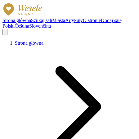
Strona główna
Szukaj sali
Miasta
Artykuły
O stronie
Dodaj salę
Polski
Čeština
Slovenčina
Strona główna