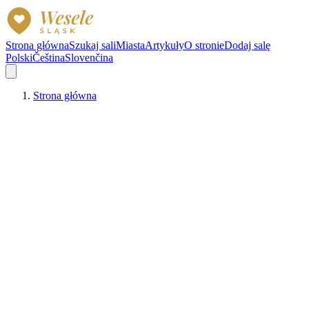
Strona główna
Szukaj sali
Miasta
Artykuły
O stronie
Dodaj salę
Polski
Čeština
Slovenčina
Strona główna