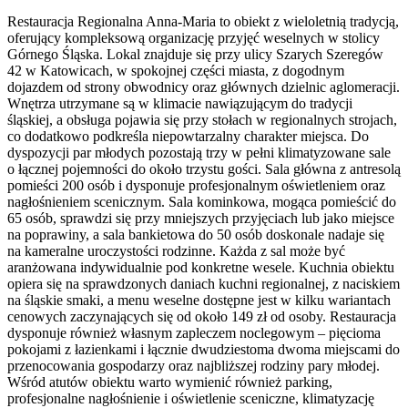
Restauracja Regionalna Anna-Maria to obiekt z wieloletnią tradycją,
oferujący kompleksową organizację przyjęć weselnych w stolicy
Górnego Śląska. Lokal znajduje się przy ulicy Szarych Szeregów
42 w Katowicach, w spokojnej części miasta, z dogodnym
dojazdem od strony obwodnicy oraz głównych dzielnic aglomeracji.
Wnętrza utrzymane są w klimacie nawiązującym do tradycji
śląskiej, a obsługa pojawia się przy stołach w regionalnych strojach,
co dodatkowo podkreśla niepowtarzalny charakter miejsca. Do
dyspozycji par młodych pozostają trzy w pełni klimatyzowane sale
o łącznej pojemności do około trzystu gości. Sala główna z antresolą
pomieści 200 osób i dysponuje profesjonalnym oświetleniem oraz
nagłośnieniem scenicznym. Sala kominkowa, mogąca pomieścić do
65 osób, sprawdzi się przy mniejszych przyjęciach lub jako miejsce
na poprawiny, a sala bankietowa do 50 osób doskonale nadaje się
na kameralne uroczystości rodzinne. Każda z sal może być
aranżowana indywidualnie pod konkretne wesele. Kuchnia obiektu
opiera się na sprawdzonych daniach kuchni regionalnej, z naciskiem
na śląskie smaki, a menu weselne dostępne jest w kilku wariantach
cenowych zaczynających się od około 149 zł od osoby. Restauracja
dysponuje również własnym zapleczem noclegowym – pięcioma
pokojami z łazienkami i łącznie dwudziestoma dwoma miejscami do
przenocowania gospodarzy oraz najbliższej rodziny pary młodej.
Wśród atutów obiektu warto wymienić również parking,
profesjonalne nagłośnienie i oświetlenie sceniczne, klimatyzację