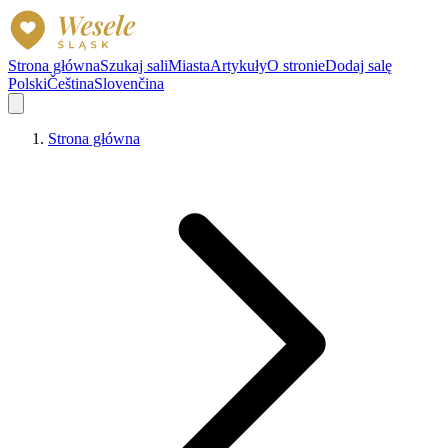
Strona główna
Szukaj sali
Miasta
Artykuły
O stronie
Dodaj salę
Polski
Čeština
Slovenčina
Strona główna