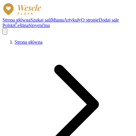
Strona główna
Szukaj sali
Miasta
Artykuły
O stronie
Dodaj salę
Polski
Čeština
Slovenčina
Strona główna