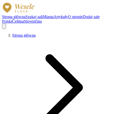
Strona główna
Szukaj sali
Miasta
Artykuły
O stronie
Dodaj salę
Polski
Čeština
Slovenčina
Strona główna