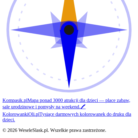
Kompasik.pl
Mapa ponad 3000 atrakcji dla dzieci — place zabaw,
sale urodzinowe i pomysły na weekend.
🖍️
KolorowankiOli.pl
Tysiące darmowych kolorowanek do druku dla
dzieci.
©
2026
WeseleSlask.pl
.
Wszelkie prawa zastrzeżone.