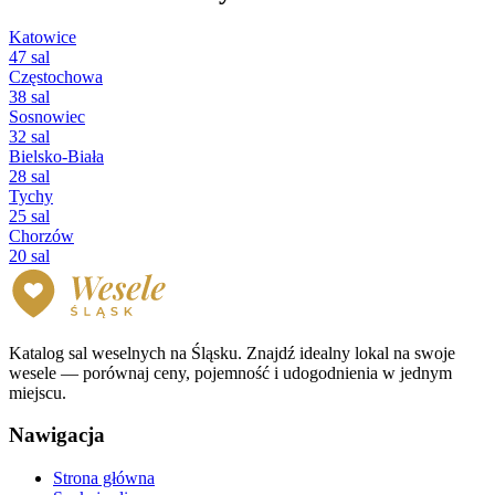
Katowice
47 sal
Częstochowa
38 sal
Sosnowiec
32 sal
Bielsko-Biała
28 sal
Tychy
25 sal
Chorzów
20 sal
Katalog sal weselnych na Śląsku. Znajdź idealny lokal na swoje
wesele — porównaj ceny, pojemność i udogodnienia w jednym
miejscu.
Nawigacja
Strona główna