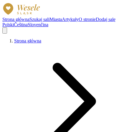
Strona główna
Szukaj sali
Miasta
Artykuły
O stronie
Dodaj salę
Polski
Čeština
Slovenčina
Strona główna