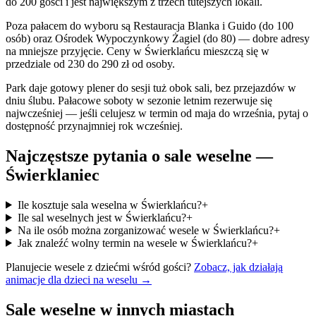
do 200 gości i jest największym z trzech tutejszych lokali.
Poza pałacem do wyboru są Restauracja Blanka i Guido (do 100
osób) oraz Ośrodek Wypoczynkowy Żagiel (do 80) — dobre adresy
na mniejsze przyjęcie. Ceny w Świerklańcu mieszczą się w
przedziale od 230 do 290 zł od osoby.
Park daje gotowy plener do sesji tuż obok sali, bez przejazdów w
dniu ślubu. Pałacowe soboty w sezonie letnim rezerwuje się
najwcześniej — jeśli celujesz w termin od maja do września, pytaj o
dostępność przynajmniej rok wcześniej.
Najczęstsze pytania o sale weselne —
Świerklaniec
Ile kosztuje sala weselna w Świerklańcu?
+
Ile sal weselnych jest w Świerklańcu?
+
Na ile osób można zorganizować wesele w Świerklańcu?
+
Jak znaleźć wolny termin na wesele w Świerklańcu?
+
Planujecie wesele z dziećmi wśród gości?
Zobacz, jak działają
animacje dla dzieci na weselu →
Sale weselne w innych miastach