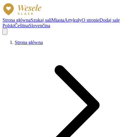
Strona główna
Szukaj sali
Miasta
Artykuły
O stronie
Dodaj salę
Polski
Čeština
Slovenčina
Strona główna