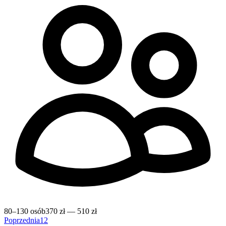
80–130 osób
370 zł — 510 zł
Poprzednia
1
2