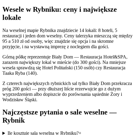
Wesele w Rybniku: ceny i największe
lokale
Na weselnej mapie Rybnika znajdziecie 14 lokali: 8 hoteli, 5
restauracji i jeden dom weselny. Ceny talerzyka mieszczą się między
95 a 510 zł od osoby, więc znajdzie się opcja i na skromne
przyjęcie, i na wystawną imprezę z noclegiem dla gości.
Górną półkę reprezentuje Biały Dom — Restauracja Hotel&SPA,
zarazem największy lokal w mieście (do 300 gości). Na mniejsze
wesela sprawdzą się Hotel Politański (150 osób) czy Restauracja
Taaka Ryba (140).
Z czterech największych rybnickich sal tylko Biały Dom przekracza
próg 200 gości — przy dłuższej liście rezerwujcie go z dużym
wyprzedzeniem albo dopiszcie do porównania sąsiednie Żory i
Wodzisław Śląski.
Najczęstsze pytania o sale weselne —
Rybnik
Ile kosztuje sala weselna w Rybniku?
+