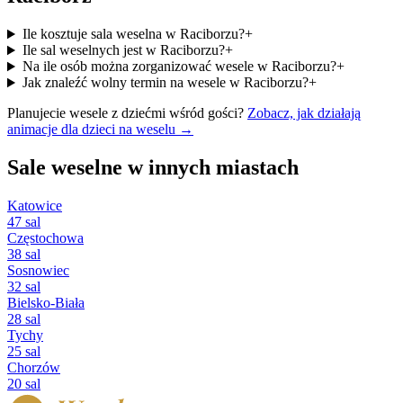
Ile kosztuje sala weselna w Raciborzu?
+
Ile sal weselnych jest w Raciborzu?
+
Na ile osób można zorganizować wesele w Raciborzu?
+
Jak znaleźć wolny termin na wesele w Raciborzu?
+
Planujecie wesele z dziećmi wśród gości?
Zobacz, jak działają
animacje dla dzieci na weselu →
Sale weselne w innych miastach
Katowice
47 sal
Częstochowa
38 sal
Sosnowiec
32 sal
Bielsko-Biała
28 sal
Tychy
25 sal
Chorzów
20 sal