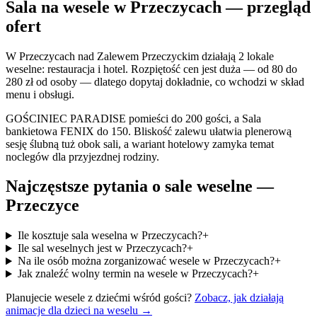
Sala na wesele w Przeczycach — przegląd
ofert
W Przeczycach nad Zalewem Przeczyckim działają 2 lokale
weselne: restauracja i hotel. Rozpiętość cen jest duża — od 80 do
280 zł od osoby — dlatego dopytaj dokładnie, co wchodzi w skład
menu i obsługi.
GOŚCINIEC PARADISE pomieści do 200 gości, a Sala
bankietowa FENIX do 150. Bliskość zalewu ułatwia plenerową
sesję ślubną tuż obok sali, a wariant hotelowy zamyka temat
noclegów dla przyjezdnej rodziny.
Najczęstsze pytania o sale weselne —
Przeczyce
Ile kosztuje sala weselna w Przeczycach?
+
Ile sal weselnych jest w Przeczycach?
+
Na ile osób można zorganizować wesele w Przeczycach?
+
Jak znaleźć wolny termin na wesele w Przeczycach?
+
Planujecie wesele z dziećmi wśród gości?
Zobacz, jak działają
animacje dla dzieci na weselu →