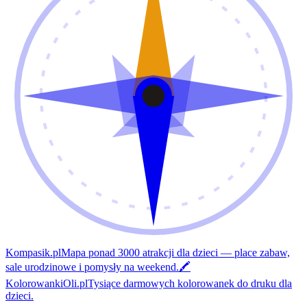
Kompasik.pl
Mapa ponad 3000 atrakcji dla dzieci — place zabaw,
sale urodzinowe i pomysły na weekend.
🖍️
KolorowankiOli.pl
Tysiące darmowych kolorowanek do druku dla
dzieci.