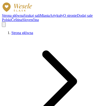
Strona główna
Szukaj sali
Miasta
Artykuły
O stronie
Dodaj salę
Polski
Čeština
Slovenčina
Strona główna