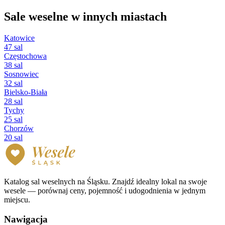
Sale weselne w innych miastach
Katowice
47 sal
Częstochowa
38 sal
Sosnowiec
32 sal
Bielsko-Biała
28 sal
Tychy
25 sal
Chorzów
20 sal
Katalog sal weselnych na Śląsku. Znajdź idealny lokal na swoje
wesele — porównaj ceny, pojemność i udogodnienia w jednym
miejscu.
Nawigacja