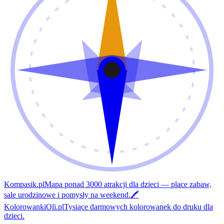
Kompasik.pl
Mapa ponad 3000 atrakcji dla dzieci — place zabaw,
sale urodzinowe i pomysły na weekend.
🖍️
KolorowankiOli.pl
Tysiące darmowych kolorowanek do druku dla
dzieci.