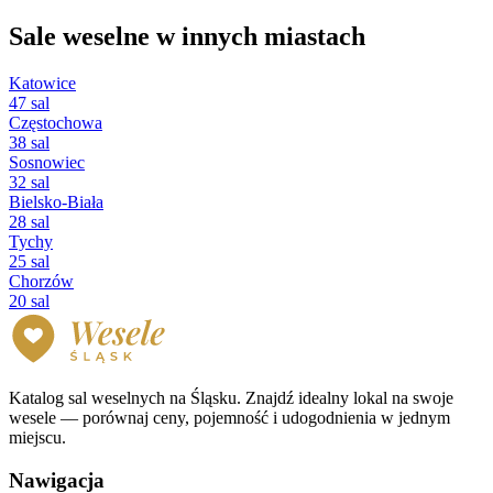
Sale weselne w innych miastach
Katowice
47 sal
Częstochowa
38 sal
Sosnowiec
32 sal
Bielsko-Biała
28 sal
Tychy
25 sal
Chorzów
20 sal
Katalog sal weselnych na Śląsku. Znajdź idealny lokal na swoje
wesele — porównaj ceny, pojemność i udogodnienia w jednym
miejscu.
Nawigacja