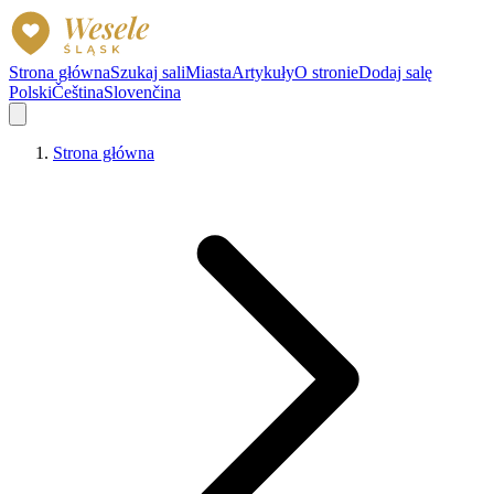
Strona główna
Szukaj sali
Miasta
Artykuły
O stronie
Dodaj salę
Polski
Čeština
Slovenčina
Strona główna