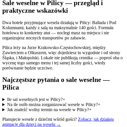
Sale weselne w Pilicy — przegląd i
praktyczne wskazówki
Dwa hotele przyjmujące wesela działają w Pilicy: Ballada i Pod
Kolumnami, każdy z salą na maksymalnie 140 gości. Formuła
hotelowa to konkretny atut — noclegi masz na miejscu i nie
organizujesz nocnych transportów po zabawie.
Pilica leży na Jurze Krakowsko-Częstochowskiej, między
Zawierciem a Olkuszem, więc dojedziesz tu wygodnie i od strony
Śląska, i Małopolski. Lokale nie publikują cennika — poproś oba o
wycenę tego samego menu i tej samej liczby gości, wtedy
porównanie będzie uczciwe.
Najczęstsze pytania o sale weselne —
Pilica
Ile sal weselnych jest w Pilicy?
+
Na ile osób można zorganizować wesele w Pilicy?
+
Jak znaleźć wolny termin na wesele w Pilicy?
+
Planujecie wesele z dziećmi wśród gości?
Zobacz, jak działają
animacje dla dzieci na weselu →