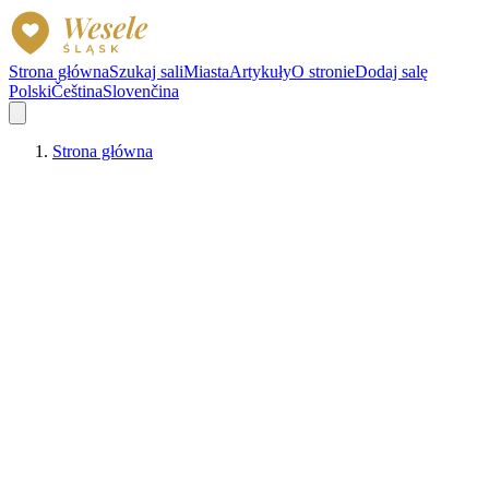
Strona główna
Szukaj sali
Miasta
Artykuły
O stronie
Dodaj salę
Polski
Čeština
Slovenčina
Strona główna