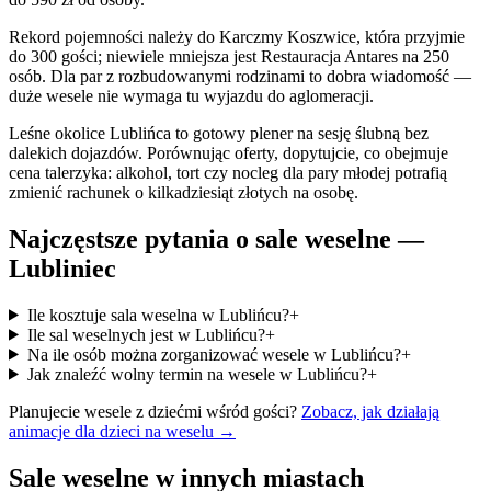
Rekord pojemności należy do Karczmy Koszwice, która przyjmie
do 300 gości; niewiele mniejsza jest Restauracja Antares na 250
osób. Dla par z rozbudowanymi rodzinami to dobra wiadomość —
duże wesele nie wymaga tu wyjazdu do aglomeracji.
Leśne okolice Lublińca to gotowy plener na sesję ślubną bez
dalekich dojazdów. Porównując oferty, dopytujcie, co obejmuje
cena talerzyka: alkohol, tort czy nocleg dla pary młodej potrafią
zmienić rachunek o kilkadziesiąt złotych na osobę.
Najczęstsze pytania o sale weselne —
Lubliniec
Ile kosztuje sala weselna w Lublińcu?
+
Ile sal weselnych jest w Lublińcu?
+
Na ile osób można zorganizować wesele w Lublińcu?
+
Jak znaleźć wolny termin na wesele w Lublińcu?
+
Planujecie wesele z dziećmi wśród gości?
Zobacz, jak działają
animacje dla dzieci na weselu →
Sale weselne w innych miastach