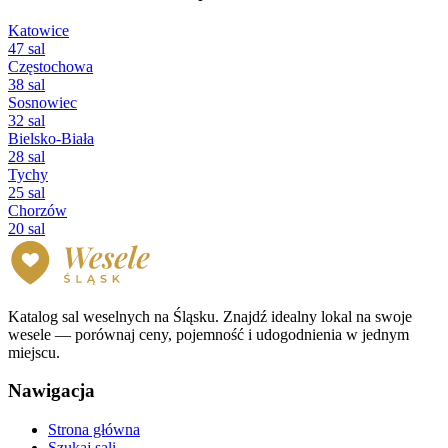
Katowice
47 sal
Częstochowa
38 sal
Sosnowiec
32 sal
Bielsko-Biała
28 sal
Tychy
25 sal
Chorzów
20 sal
Katalog sal weselnych na Śląsku. Znajdź idealny lokal na swoje
wesele — porównaj ceny, pojemność i udogodnienia w jednym
miejscu.
Nawigacja
Strona główna
Szukaj sali