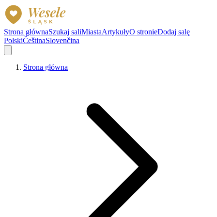
Strona główna
Szukaj sali
Miasta
Artykuły
O stronie
Dodaj salę
Polski
Čeština
Slovenčina
Strona główna