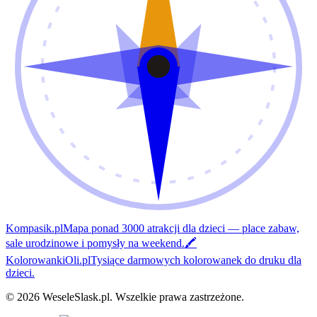
Kompasik.pl
Mapa ponad 3000 atrakcji dla dzieci — place zabaw,
sale urodzinowe i pomysły na weekend.
🖍️
KolorowankiOli.pl
Tysiące darmowych kolorowanek do druku dla
dzieci.
©
2026
WeseleSlask.pl
.
Wszelkie prawa zastrzeżone.