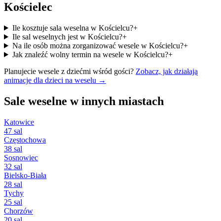
Kościelec
Ile kosztuje sala weselna w Kościelcu?
+
Ile sal weselnych jest w Kościelcu?
+
Na ile osób można zorganizować wesele w Kościelcu?
+
Jak znaleźć wolny termin na wesele w Kościelcu?
+
Planujecie wesele z dziećmi wśród gości?
Zobacz, jak działają
animacje dla dzieci na weselu →
Sale weselne w innych miastach
Katowice
47 sal
Częstochowa
38 sal
Sosnowiec
32 sal
Bielsko-Biała
28 sal
Tychy
25 sal
Chorzów
20 sal