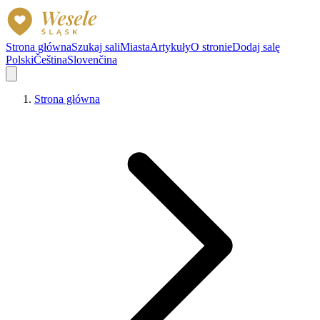
Strona główna
Szukaj sali
Miasta
Artykuły
O stronie
Dodaj salę
Polski
Čeština
Slovenčina
Strona główna