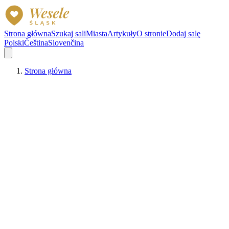
Strona główna
Szukaj sali
Miasta
Artykuły
O stronie
Dodaj salę
Polski
Čeština
Slovenčina
Strona główna