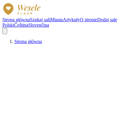
Strona główna
Szukaj sali
Miasta
Artykuły
O stronie
Dodaj salę
Polski
Čeština
Slovenčina
Strona główna