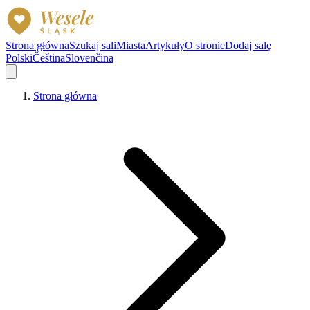
Strona główna
Szukaj sali
Miasta
Artykuły
O stronie
Dodaj salę
Polski
Čeština
Slovenčina
Strona główna