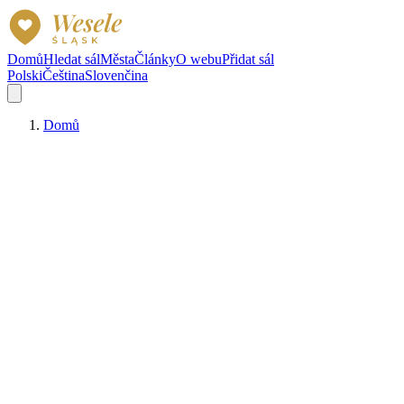
Domů
Hledat sál
Města
Články
O webu
Přidat sál
Polski
Čeština
Slovenčina
Domů