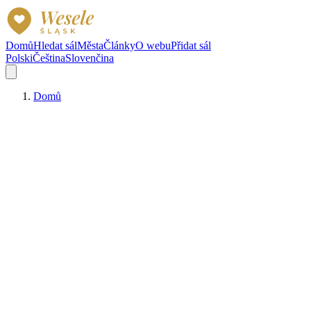
Domů
Hledat sál
Města
Články
O webu
Přidat sál
Polski
Čeština
Slovenčina
Domů