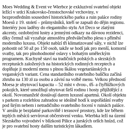
Moes Wedding & Event ve Wierbce je exkluzivní svatební objekt
ležící v srdci Krakovsko-čenstochovské vrchoviny, v
bezprostředním sousedství historického parku a ruin paláce rodiny
Moesů z 19. století – průmyslníků, kteří se zapsali do dějin regionu.
Interiéry jsou laděny do elegantního stylu Art Deco se zlatými
akcenty, ozdobnými lustry a jemnými odkazy na dávnou rezidenci,
díky čemuž sál vyzařuje atmosféru předválečného plesu s příměsí
moderního luxusu. Objekt nabízí tři klimatizované sály, v nichž lze
pohostit od 50 až po 150 osob, takže se hodí jak pro menší, komorní
svatby, tak pro plnohodnotné oslavy s bohatým uměleckým
programem. Kuchyně staví na tradičních polských a slezských
recepturách založených na historických rodinných receptech a
doplňuje ji moderní menu s plnou škálou vegetariánských a
veganských variant. Cena standardního svatebního balíčku začíná
zhruba na 130 zł za osobu a závisí na volbě menu. Velkou předností
Moesa je ubytovací kapacita – 52 míst v dvou-, tří- a čtyřlůžkových
pokojích, které umožňují ubytovat širší rodinu i hosty přijíždějící z
okolí. Novomanželé dostávají darem luxusní apartmá. Okolí objektu
s parkem a rozlehlou zahradou se ideálně hodí k uspořádání svatby
pod širým nebem i netradičního svatebního focení v ruinách paláce.
V areálu je bezplatné parkoviště i terasové prostory, kde lze během
teplých měsíců servírovat občerstvení venku. Wierbka leží na území
Slezského vojvodství v blízkosti Pilice a jurských orlích hnízd, což
je pro svatební hosty dalším turistickým lákadlem.