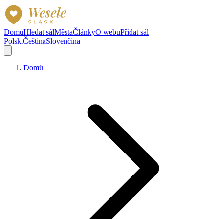
Domů
Hledat sál
Města
Články
O webu
Přidat sál
Polski
Čeština
Slovenčina
Domů