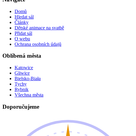
Domů
Hledat sál
Články
Dětské animace na svatbě
Přidat sál
O webu
Ochrana osobních údajů
Oblíbená města
Katowice
Gliwice
Bielsko-Biała
Tychy
Rybnik
Všechna města
Doporučujeme