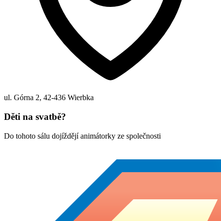
ul. Górna 2
,
42-436
Wierbka
Děti na svatbě?
Do tohoto sálu dojíždějí animátorky ze společnosti