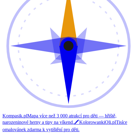
Kompasik.pl
Mapa více než 3 000 atrakcí pro děti — hřiště,
narozeninové herny a tipy na víkend.
🖍️
KolorowankiOli.pl
Tisíce
omalovánek zdarma k vytištění pro děti.