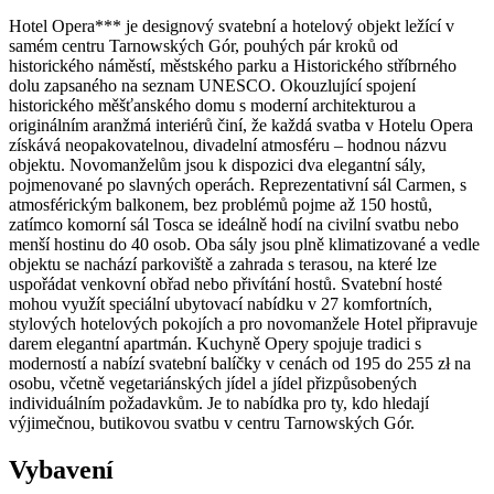
Hotel Opera*** je designový svatební a hotelový objekt ležící v
samém centru Tarnowských Gór, pouhých pár kroků od
historického náměstí, městského parku a Historického stříbrného
dolu zapsaného na seznam UNESCO. Okouzlující spojení
historického měšťanského domu s moderní architekturou a
originálním aranžmá interiérů činí, že každá svatba v Hotelu Opera
získává neopakovatelnou, divadelní atmosféru – hodnou názvu
objektu. Novomanželům jsou k dispozici dva elegantní sály,
pojmenované po slavných operách. Reprezentativní sál Carmen, s
atmosférickým balkonem, bez problémů pojme až 150 hostů,
zatímco komorní sál Tosca se ideálně hodí na civilní svatbu nebo
menší hostinu do 40 osob. Oba sály jsou plně klimatizované a vedle
objektu se nachází parkoviště a zahrada s terasou, na které lze
uspořádat venkovní obřad nebo přivítání hostů. Svatební hosté
mohou využít speciální ubytovací nabídku v 27 komfortních,
stylových hotelových pokojích a pro novomanžele Hotel připravuje
darem elegantní apartmán. Kuchyně Opery spojuje tradici s
moderností a nabízí svatební balíčky v cenách od 195 do 255 zł na
osobu, včetně vegetariánských jídel a jídel přizpůsobených
individuálním požadavkům. Je to nabídka pro ty, kdo hledají
výjimečnou, butikovou svatbu v centru Tarnowských Gór.
Vybavení