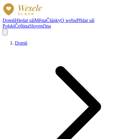
Domů
Hledat sál
Města
Články
O webu
Přidat sál
Polski
Čeština
Slovenčina
Domů