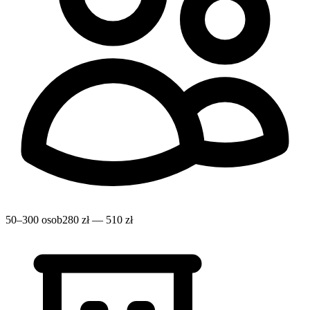
50–300 osob
280 zł — 510 zł