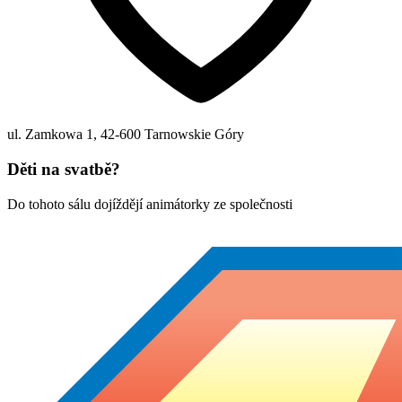
ul. Zamkowa 1
,
42-600
Tarnowskie Góry
Děti na svatbě?
Do tohoto sálu dojíždějí animátorky ze společnosti