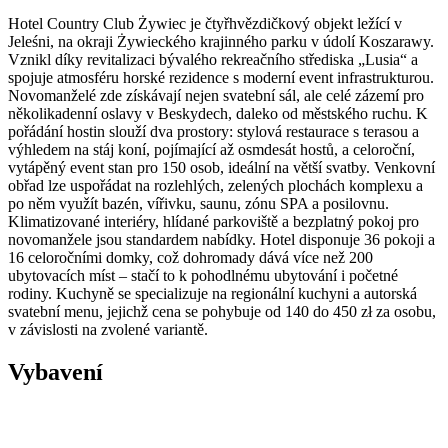
Hotel Country Club Żywiec je čtyřhvězdičkový objekt ležící v
Jeleśni, na okraji Żywieckého krajinného parku v údolí Koszarawy.
Vznikl díky revitalizaci bývalého rekreačního střediska „Lusia“ a
spojuje atmosféru horské rezidence s moderní event infrastrukturou.
Novomanželé zde získávají nejen svatební sál, ale celé zázemí pro
několikadenní oslavy v Beskydech, daleko od městského ruchu. K
pořádání hostin slouží dva prostory: stylová restaurace s terasou a
výhledem na stáj koní, pojímající až osmdesát hostů, a celoroční,
vytápěný event stan pro 150 osob, ideální na větší svatby. Venkovní
obřad lze uspořádat na rozlehlých, zelených plochách komplexu a
po něm využít bazén, vířivku, saunu, zónu SPA a posilovnu.
Klimatizované interiéry, hlídané parkoviště a bezplatný pokoj pro
novomanžele jsou standardem nabídky. Hotel disponuje 36 pokoji a
16 celoročními domky, což dohromady dává více než 200
ubytovacích míst – stačí to k pohodlnému ubytování i početné
rodiny. Kuchyně se specializuje na regionální kuchyni a autorská
svatební menu, jejichž cena se pohybuje od 140 do 450 zł za osobu,
v závislosti na zvolené variantě.
Vybavení