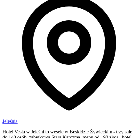
Jeleśnia
Hotel Vesta w Jeleśni to wesele w Beskidzie Żywieckim - trzy sale
do 140 osób, zabytkowa Stara Karczma, menu od 190 zł/os., hotel