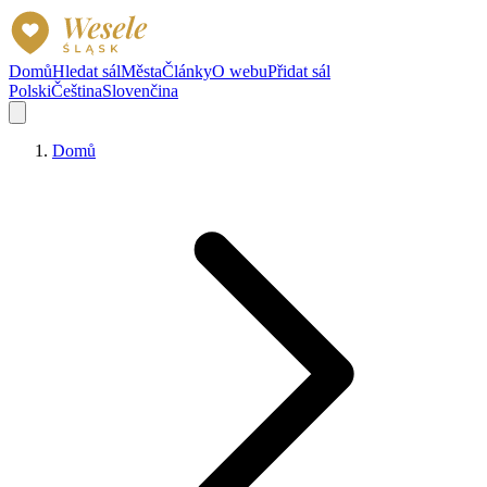
Domů
Hledat sál
Města
Články
O webu
Přidat sál
Polski
Čeština
Slovenčina
Domů