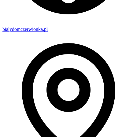
bialydomczerwionka.pl