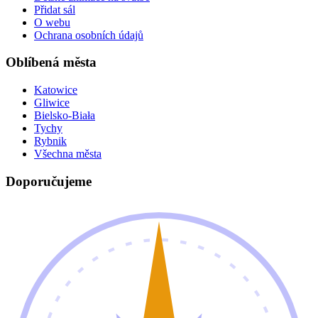
Přidat sál
O webu
Ochrana osobních údajů
Oblíbená města
Katowice
Gliwice
Bielsko-Biała
Tychy
Rybnik
Všechna města
Doporučujeme