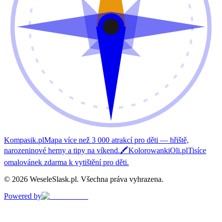
Kompasik.pl
Mapa více než 3 000 atrakcí pro děti — hřiště,
narozeninové herny a tipy na víkend.
🖍️
KolorowankiOli.pl
Tisíce
omalovánek zdarma k vytištění pro děti.
©
2026
WeseleSlask.pl
.
Všechna práva vyhrazena.
Powered by