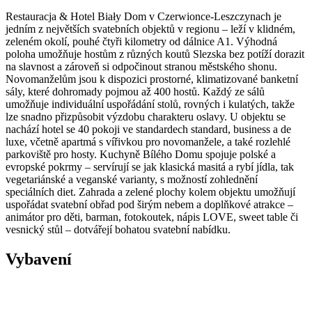
Restauracja & Hotel Biały Dom v Czerwionce-Leszczynach je
jedním z největších svatebních objektů v regionu – leží v klidném,
zeleném okolí, pouhé čtyři kilometry od dálnice A1. Výhodná
poloha umožňuje hostům z různých koutů Slezska bez potíží dorazit
na slavnost a zároveň si odpočinout stranou městského shonu.
Novomanželům jsou k dispozici prostorné, klimatizované banketní
sály, které dohromady pojmou až 400 hostů. Každý ze sálů
umožňuje individuální uspořádání stolů, rovných i kulatých, takže
lze snadno přizpůsobit výzdobu charakteru oslavy. U objektu se
nachází hotel se 40 pokoji ve standardech standard, business a de
luxe, včetně apartmá s vířivkou pro novomanžele, a také rozlehlé
parkoviště pro hosty. Kuchyně Bílého Domu spojuje polské a
evropské pokrmy – servírují se jak klasická masitá a rybí jídla, tak
vegetariánské a veganské varianty, s možností zohlednění
speciálních diet. Zahrada a zelené plochy kolem objektu umožňují
uspořádat svatební obřad pod širým nebem a doplňkové atrakce –
animátor pro děti, barman, fotokoutek, nápis LOVE, sweet table či
vesnický stůl – dotvářejí bohatou svatební nabídku.
Vybavení