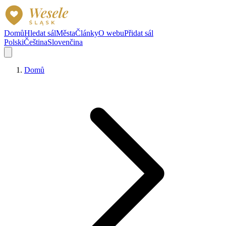
Domů
Hledat sál
Města
Články
O webu
Přidat sál
Polski
Čeština
Slovenčina
Domů